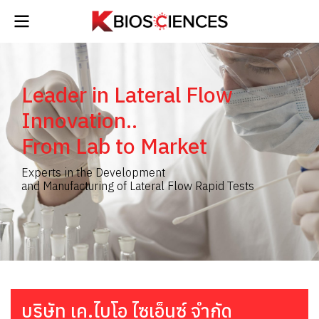
Leader in Lateral Flow
Innovation..
From Lab to Market
Experts in the Development
and Manufacturing of Lateral Flow Rapid Tests
บริษัท เค.ไบโอ ไซเอ็นซ์ จำกัด