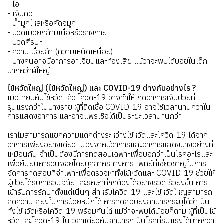
- ไอ
- เจ็บคอ
- น้ำมูกไหลหรือคัดจมูก
- ปวดเมื่อยกล้ามเนื้อหรือร่างกาย
- ปวดศีรษะ
- ความเมื่อยล้า (ความเหน็ดเหนื่อย)
- บางคนอาจมีอาการอาเจียนและท้องเสีย แม้ว่าจะพบได้บ่อยในเด็ก
มากกว่าผู้ใหญ่
ไข้หวัดใหญ่ (ไข้หวัดใหญ่) และ COVID-19 ต่างกันอย่างไร ?
เมื่อเทียบกับไข้หวัดแล้ว โควิด-19 อาจทำให้เกิดอาการเจ็บป่วยที่
รุนแรงกว่าในบางราย ผู้ที่ติดเชื้อ COVID-19 อาจใช้เวลานานกว่าใน
การแสดงอาการ และอาจแพร่เชื้อได้เป็นระยะเวลานานกว่า
เราไม่สามารถแยกความแตกต่างระหว่างไข้หวัดและโควิด-19 ได้จาก
อาการเพียงอย่างเดียว เนื่องจากมีอาการและอาการแสดงบางอย่างที่
เหมือนกัน จำเป็นต้องมีการทดสอบเฉพาะเพื่อบอกว่าเป็นโรคอะไรและ
เพื่อยืนยันการวินิจฉัยโดยบุคลากรทางการแพทย์ที่เชี่ยวชาญในการ
จัดการทดสอบที่จำเพาะเพื่อตรวจหาทั้งไข้หวัดและ COVID-19 ช่วยให้
ผู้ป่วยได้รับการวินิจฉัยและรักษาที่ถูกต้องได้อย่างรวดเร็วยิ่งขึ้น การ
เข้ารับการรักษาตั้งแต่เนิ่นๆ สำหรับโควิด-19 และไข้หวัดใหญ่สามารถ
ลดความเสี่ยงในการป่วยหนักได้ การทดสอบยังสามารถระบุได้ว่าเป็น
ทั้งไข้หวัดหรือโควิด-19 พร้อมกันได้ แม้ว่าจะพบได้น้อยก็ตาม ผู้ที่เป็นไข้
หวัดและโควิด-19 ในเวลาเดียวกันสามารถเป็นโรคที่รุนแรงได้มากกว่า