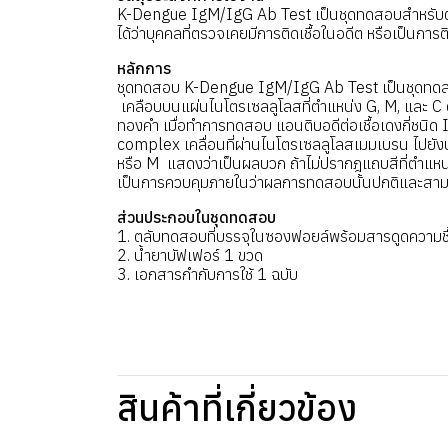
K-Dengue IgM/IgG Ab Test เป็นชุดทดสอบสำหรับตรวจ
ได้ว่าบุคคลที่ตรวจเคยมีการติดเชื้อในอดีต หรือเป็นการติ
หลักการ
ชุดทดสอบ K-Dengue IgM/IgG Ab Test เป็นชุดทดสอ
เคลือบบนแผ่นไนโตรเซลลูโลสที่ตำแหน่ง G, M, และ C
ทองคำ เมื่อทำการทดสอบ แอนติบอดีต่อเชื้อเดงกี่ชนิด I
complex เคลื่อนที่ผ่านไนโตรเซลลูโลสเมมเบรน ไปยัง
หรือ M แสดงว่าเป็นผลบวก ถ้าไม่ปรากฎแถบสีที่ตำแหน
เป็นการควบคุมภายในว่าผลการทดสอบนั้นปกติและสา
ส่วนประกอบในชุดทดสอบ
1. ตลับทดสอบที่บรรจุในซองฟอยล์พร้อมสารดูดความชื
2. น้ำยาบัฟเฟอร์ 1 ขวด
3. เอกสารกำกับการใช้ 1 ฉบับ
สินค้าที่เกี่ยวข้อง