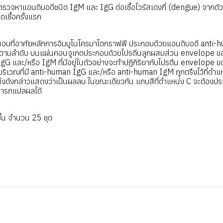
หาแอนติบอดีชนิด IgM และ IgG ต่อเชื้อไวรัสเดงกี่ (dengue) จากตัวอย
ดเชื้อครั้งแรก
บที่อาศัยหลักการอิมมูโนโครมาโตกราฟฟี ประกอบด้วยแอนติบอดี anti
 ตามลำดับ บนแผ่นคอนจูเกตประกอบด้วยโปรตีนลูกผสมส่วน envelope ของเ
gG และ/หรือ IgM ที่มีอยู่ในตัวอย่างจะทำปฏิกิริยากับโปรตีน envelope ของ
บริเวณที่มี anti-human IgG และ/หรือ anti-human IgM ถูกตรึงไว้ที่ตำ
่งดังกล่าวแสดงว่าเป็นผลลบ ในขณะเดียวกัน แถบสีที่ตำแหน่ง C จะต้องป
มารถแปลผลได้
้น จำนวน 25 ชุด