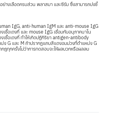
่างเลือดครบส่วน พลาสมา และซีรัม ซึ่งสามารถบ่งชี้
-human IgG, anti-human IgM และ anti-mouse IgG
ชื้อเดงกี่ และ mouse IgG เชื่อมกับอนุภาคนาโน
เชื้อเดงกี่ ทำให้เกิดปฏิกิริยา antigen-antibody
แหน่ง G และ M ถ้าปรากฏแถบสีแดงอมม่วงที่ตำแหน่ง G
รากฎทุกครั้งไม่ว่าการทดสอบจะให้ผลบวกหรือผลลบ