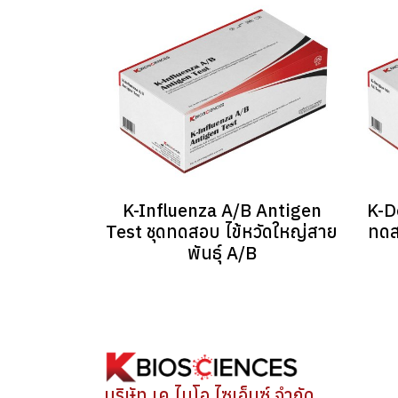
K-Influenza A/B Antigen
K-D
Test ชุดทดสอบ ไข้หวัดใหญ่สาย
ทดส
พันธุ์ A/B
บริษัท เค.ไบโอ ไซเอ็นซ์ จำกัด